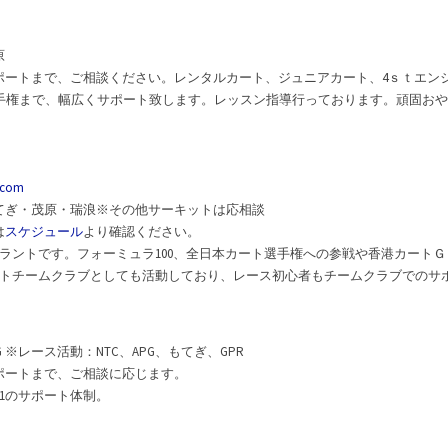
原
ポートまで、ご相談ください。レンタルカート、ジュニアカート、4ｓｔエン
手権まで、幅広くサポート致します。レッスン指導行っております。頑固お
.com
てぎ・茂原・瑞浪※その他サーキットは応相談
は
スケジュール
より確認ください。
ントラントです。フォーミュラ100、全日本カート選手権への参戦や香港カート
トチームクラブとしても活動しており、レース初心者もチームクラブでのサ
※レース活動：NTC、APG、もてぎ、GPR
ポートまで、ご相談に応じます。
.1のサポート体制。