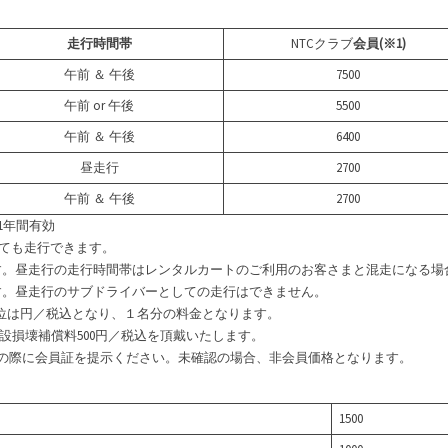
走行時間帯
NTCクラブ
会員(※1)
午前 ＆ 午後
7500
午前 or 午後
5500
午前 ＆ 午後
6400
昼走行
2700
午前 ＆ 午後
2700
1年間有効
くても走行できます。
す。昼走行の走行時間帯はレンタルカートのご利用のお客さまと混走になる場
す。昼走行のサブドライバーとしての走行はできません。
位は円／税込となり、１名分の料金となります。
損壊補償料500円／税込を頂戴いたします。
の際に会員証を提示ください。未確認の場合、非会員価格となります。
1500