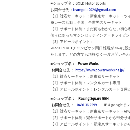
■ショップ名：GOLD Motor Sports
お問合せ先：
teamgold2024@gmail.com
【1】対応サーキット：新東京サーキット・ツイ
※レース活動：全国、全世界のサーキット
【2】サポート体制：まだ何もわからない初心
個々にあったマシンセッティング・ドライビン
【3】アピールポイント：
2022SUPERGTチャンピオン関口雄飛が2
たします。どの方でも垣根なく一度お問い合わ
■ショップ名：
Power Works
お問合せ先
：
https://www.powerworks.ne.jp/
【1】対応サーキット：新東京サーキット
【2】サポート体制：レンタルカート専用
【3】アピールポイント：レンタルカート専用
■ショップ名：
Racing Square GEN
お問合せ先
：
0436-36-7999
HP＆googleで
【1】対応サーキット：新東京サーキット・APG
【2】サポート体制：完全サポートから部分サポ
【3】アピールポイント：新東京サーキットか