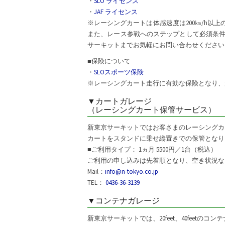
・
SLO ライセンス
・
JAF ライセンス
※レーシングカートは体感速度は200㎞/h
また、レース参戦へのステップとして必須条
サーキットまでお気軽にお問い合わせください
■保険について
・
SLOスポーツ保険
※レーシングカート走行に有効な保険となり、
▼カートガレージ
（レーシングカート保管サービス）
新東京サーキットではお客さまのレーシングカ
カートをスタンドに乗せ縦置きでの保管となり
■ご利用タイプ： 1ヵ月 5500円／1台（税込）
ご利用の申し込みは先着順となり、空き状況な
Mail：
info@n-tokyo.co.jp
TEL：
0436-36-3139
▼コンテナガレージ
新東京サーキットでは、20feet、40feetの