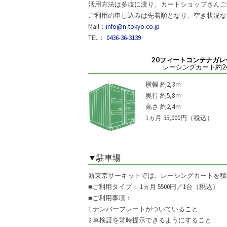
活用方法は多岐に渡り、カートショップさんご
ご利用の申し込みは先着順となり、空き状況な
Mail：
info@n-tokyo.co.jp
TEL：
0436-36-3139
20フィートコンテナガレー
レーシングカート約2
横幅 約2,3ｍ
奥行 約5,8ｍ
高さ 約2,4ｍ
1ヵ月 35,000円（税込）
▼駐車場
新東京サーキットでは、レーシングカートを積
■ご利用タイプ： 1ヵ月 5500円／1台（税込）
■ご利用事項：
1.ナンバープレートがついていること
2.車検証を常時提示できるようにすること