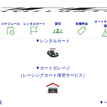
各
オートキ
スケジュール
レンタルカート
貸切
各種料金
各種料金のご案内
場
種
料
金
)
▼レンタルカート
の
ご
案
内
▼カートガレージ
（レーシングカート保管サービス）
場
▼