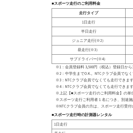
■スポーツ走行のご利用料金
走行タイプ
1日走行
半日走行
ジュニア走行(※2）
昼走行(※3）
サブドライバー(※4）
※1：会員登録料 3,500円（税込）登録日から
※2：中学生までO.K.。NTCクラブ会員でな
※3：NTCクラブ会員でなくても走行できま
※4：NTCクラブ会員でなくても走行できま
※上記【■スポーツ走行のご利用料金】の単
※スポーツ走行ご利用者１名につき、別途施設
※NTCクラブ会員の方は、スポーツ走行受付
■スポーツ走行時の計測器レンタル
1日走行