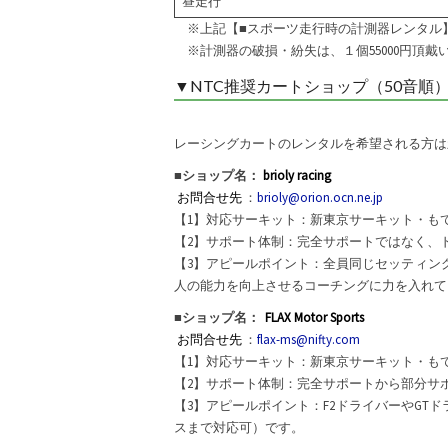
昼走行
※上記【■スポーツ走行時の計測器レンタル
※計測器の破損・紛失は、１個55000円頂
▼NTC推奨カートショップ（50音順
レーシングカートのレンタルを希望される方は
■ショップ名：
brioly racing
お問合せ先
：
brioly@orion.ocn.ne.jp
【1】対応サーキット：新東京サーキット・もてぎ
【2】サポート体制：完全サポートではなく、ド
【3】アピールポイント：全員同じセッティン
人の能力を向上させるコーチングに力を入れて
■ショップ名：
FLAX Motor Sports
お問合せ先
：
flax-ms@nifty.com
【1】対応サーキット：新東京サーキット・も
【2】サポート体制：完全サポートから部分サ
【3】アピールポイント：F2ドライバーやGT
スまで対応可）です。