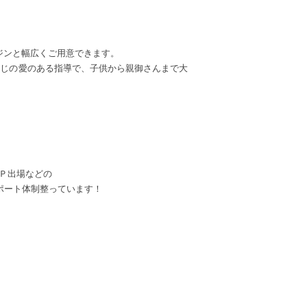
ジンと幅広くご用意できます。
やじの愛のある指導で、子供から親御さんまで大
ＧＰ出場などの
ポート体制整っています！