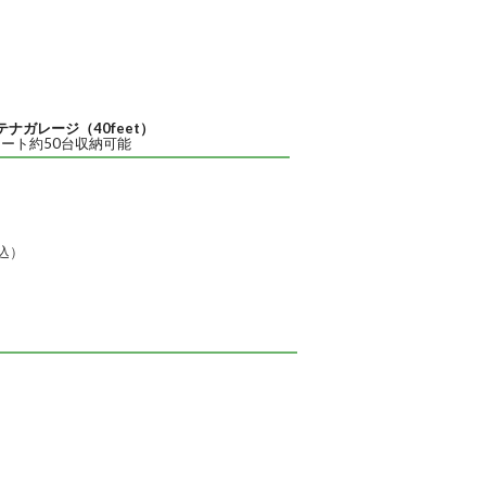
ナガレージ（40feet）
ート約50台収納可能
税込）