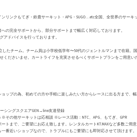
ンリンクもてぎ・鈴鹿サーキット・APG・SUGO…etc全国、全世界のサーキ
者への完全サポートから、部分サポートまで幅広く対応しております。
グアドバイスを行っております。
024に設立したチーム。チーム員は小学校低学年〜50代のジェントルマンまで在
せくださいませ。カートライフを充実させるべくサポートプランをご用意い
ショップの為、初めての方や手軽に楽しみたい方からレースに出る方まで、
レーシングスクエアGEN→line友達登録
 ※その他サーキットは応相談 ※レース活動：NTC、APG、もてぎ、GPR
ートまで、ご要望にお応え致します。レンタルカートKT.MAXなど多数ご用
ら一番近いショップなので、トラブルにもご要望にも即対応させて頂けます。