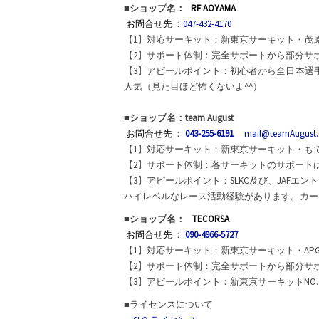
■ショップ名：
RF AOYAMA
お問合せ先
：
047-432-4170
【1】対応サーキット：新東京サーキット・茂
【2】サポート体制：完全サポートから部分サ
【3】アピールポイント：初心者から全日本選
人気（見た目ほど怖くないよ^^）
■ショップ名：team August
お問合せ先
：
043-255-6191
mail@teamAugust
【1】対応サーキット：新東京サーキット・も
【2】サポート体制：各サーキットのサポート
【3】アピールポイント：SLKC及び、JAFエ
ハイレベルなレース活動経験があります。カー
■ショップ名：
TECORSA
お問合せ先
：
090-4966-5727
【1】対応サーキット：新東京サーキット・APG 
【2】サポート体制：完全サポートから部分サ
【3】アピールポイント：新東京サーキットNO
■ライセンスについて