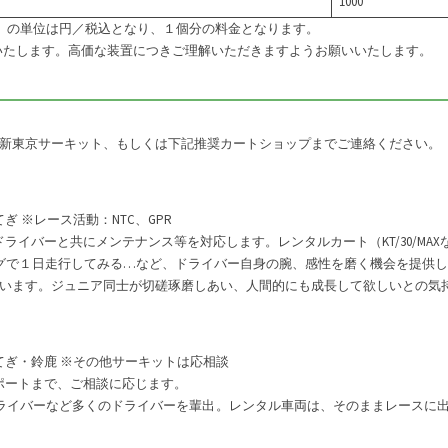
1000
】の単位は円／税込となり、１個分の料金となります。
戴いたします。高価な装置につきご理解いただきますようお願いいたします。
）
新東京サーキット、もしくは下記推奨カートショップまでご連絡ください。
 ※レース活動：NTC、GPR
ライバーと共にメンテナンス等を対応します。レンタルカート（KT/30/MA
グで１日走行してみる…など、ドライバー自身の腕、感性を磨く機会を提供
います。ジュニア同士が切磋琢磨しあい、人間的にも成長して欲しいとの気
てぎ・鈴鹿 ※その他サーキットは応相談
ポートまで、ご相談に応じます。
ドライバーなど多くのドライバーを輩出。レンタル車両は、そのままレースに出場で