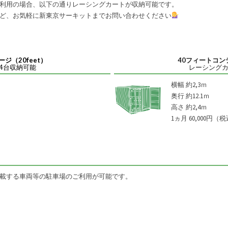
利用の場合、以下の通りレーシングカートが収納可能です。
ど、お気軽に新東京サーキットまでお問い合わせください
ジ（20feet）
40フィートコンテ
4台収納可能
レーシングカ
横幅 約2,3ｍ
奥行 約12.1ｍ
高さ 約2,4ｍ
1ヵ月 60,000円（
載する車両等の駐車場のご利用が可能です。