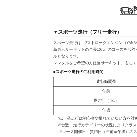
▼スポーツ走行（フリー走行）
スポーツ走行は、2ストロークエンジン（YAMAH
新東京サーキットの全長1076mのコースを4
ルとなります。
レンタルをご希望の方は当サーキット、もしく
■スポーツ走行のご利用時間
走行時間帯
午前
昼走行（※1）
午後
※1：昼走行は初心者や慣れていない方を対
※台数、走行カテゴリーの状況によりクラス
※レース開催日・貸切日（午前or午後）のス