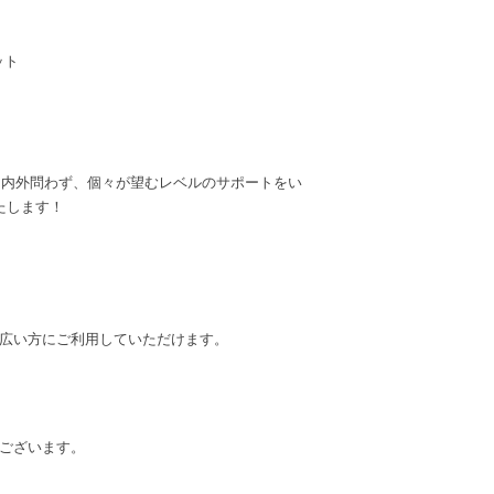
ット
籍。国内外問わず、個々が望むレベルのサポートをい
たします！
幅広い方にご利用していただけます。
意ございます。